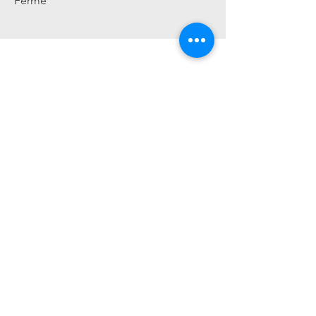
Fermé
Contactez-
nous
20 Gateway Drive #200
Plattsburgh, NY 12901
518-825-0160