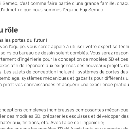
uji Semec, c'est comme faire partie d'une grande famille; chac
 d'admettre que nous sommes l'équipe Fuji Semec.
u rôle
 les portes du futur !
vec l’équipe, vous serez appelé à utiliser votre expertise tec
esoin
s du bureau de dessin soient comblés. Vous serez respon
rtement d’ingénierie pour la conception de modèles 3D et des
xes afin de répondre aux exigences des nouveaux projets, d
s. Les sujets de conception incluent : systèmes de por
tes des
emblage, systèmes mécaniques et gabarits pour différents u
 à profit vos connaissances et acquérir une expérience pratiqu
onceptions complexes (nombreuses composantes mécanique
réer des modèles 3D, préparer les esquisses et développer de
tériaux, finitions, etc. Avec l’aide de l’ingénierie;
naviguer dans les modèles 3D déjà existants et y apporter des