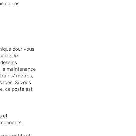
un de nos
hnique pour vous
sable de
 dessins
e la maintenance
 trains/ métros,
sages. Si vous
e, ce poste est
s et
s concepts.
 correctifs et