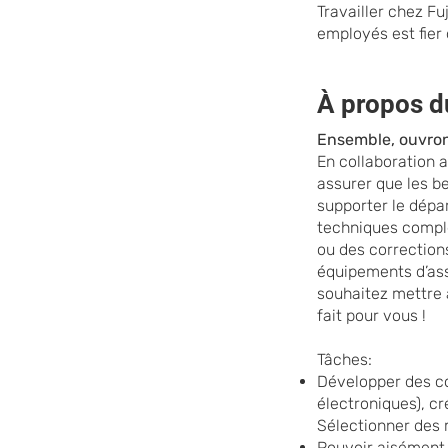
Travailler chez F
employés est fier
À propos d
Ensemble, ouvrons
En collaboration a
assurer que les b
supporter le dépa
techniques comple
ou des correction
équipements d’ass
souhaitez m
ettre
fait pour vous !
Tâches:
Développer des c
électroniques), c
Sélectionner des ma
Pouvoir aisément 