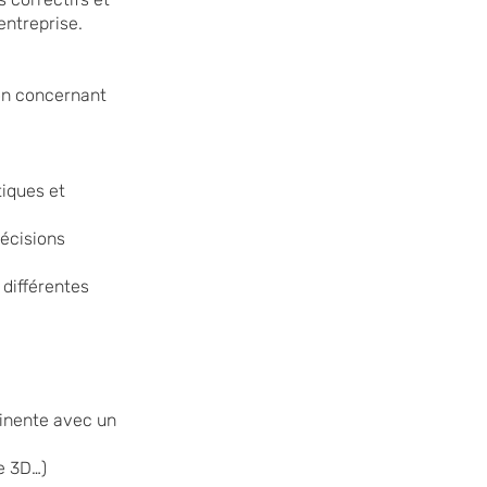
entreprise.
on concernant
tiques et
décisions
 différentes
inente avec un
e 3D…)