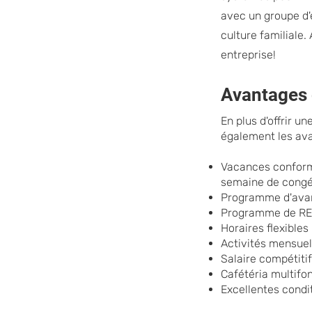
avec un groupe d'
culture familiale
entreprise!
Avantages d
En plus d'offrir un
également les av
Vacances conformé
semaine de congé
Programme d'avant
Programme de REE
Horaires flexible
Activités mensuel
Salaire compétiti
Cafétéria multifon
Excellentes condit